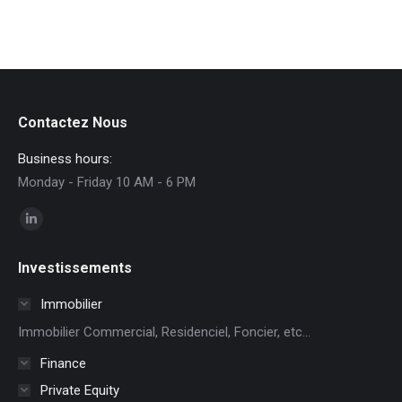
Contactez Nous
Business hours:
Monday - Friday 10 AM - 6 PM
Trouvez nous sur :
La
page
Investissements
LinkedIn
s'ouvre
Immobilier
dans
Immobilier Commercial, Residenciel, Foncier, etc...
une
Finance
nouvelle
Private Equity
fenêtre