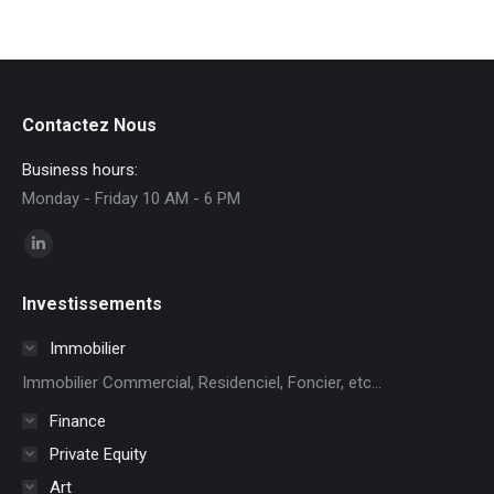
Contactez Nous
Business hours:
Monday - Friday 10 AM - 6 PM
Trouvez nous sur :
La
page
Investissements
LinkedIn
s'ouvre
Immobilier
dans
Immobilier Commercial, Residenciel, Foncier, etc...
une
Finance
nouvelle
Private Equity
fenêtre
Art