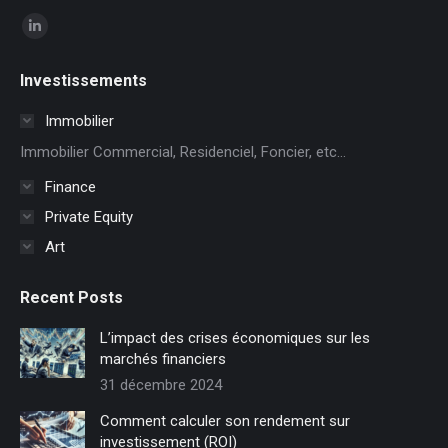
Trouvez nous sur :
La
page
Investissements
LinkedIn
s'ouvre
Immobilier
dans
Immobilier Commercial, Residenciel, Foncier, etc...
une
Finance
nouvelle
Private Equity
fenêtre
Art
Recent Posts
L’impact des crises économiques sur les
marchés financiers
31 décembre 2024
Comment calculer son rendement sur
investissement (ROI)