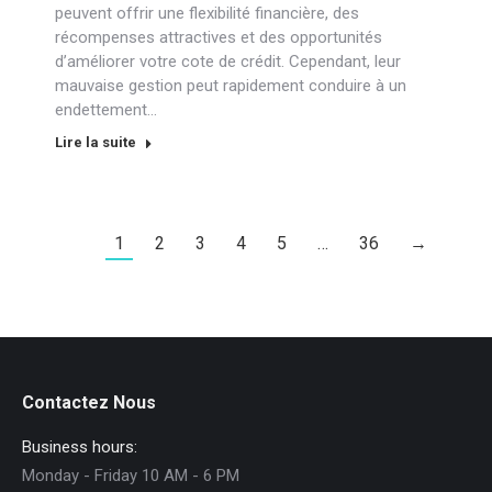
peuvent offrir une flexibilité financière, des
récompenses attractives et des opportunités
d’améliorer votre cote de crédit. Cependant, leur
mauvaise gestion peut rapidement conduire à un
endettement…
Lire la suite
1
2
3
4
5
…
36
→
Contactez Nous
Business hours:
Monday - Friday 10 AM - 6 PM