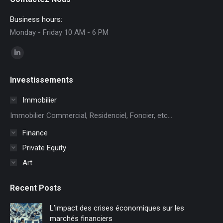
Business hours:
Monday - Friday 10 AM - 6 PM
Trouvez nous sur :
La
page
Investissements
LinkedIn
s'ouvre
Immobilier
dans
Immobilier Commercial, Residenciel, Foncier, etc...
une
Finance
nouvelle
Private Equity
fenêtre
Art
Recent Posts
L’impact des crises économiques sur les
marchés financiers