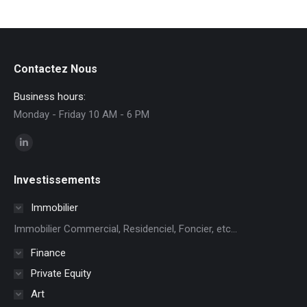
Contactez Nous
Business hours:
Monday - Friday 10 AM - 6 PM
Trouvez nous sur :
La
page
Investissements
LinkedIn
s'ouvre
Immobilier
dans
Immobilier Commercial, Residenciel, Foncier, etc...
une
Finance
nouvelle
Private Equity
fenêtre
Art