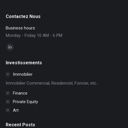
Contactez Nous
Business hours:
Monday - Friday 10 AM - 6 PM
Encuéntranos en:
Linkedin
page
Investissements
opens
in
Immobilier
new
Immobilier Commercial, Residenciel, Foncier, etc...
window
Finance
Private Equity
Art
Recent Posts