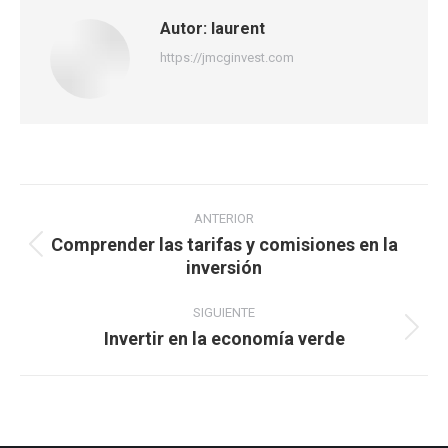
Autor:
laurent
https://jmcginvest.com
Navegación
entre
ANTERIOR
Comprender las tarifas y comisiones en la
publicaciones
Publicación
inversión
anterior:
SIGUIENTE
Invertir en la economía verde
Publicación
siguiente: