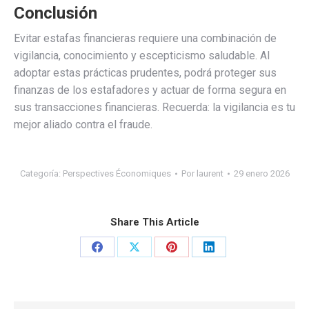
Conclusión
Evitar estafas financieras requiere una combinación de
vigilancia, conocimiento y escepticismo saludable. Al
adoptar estas prácticas prudentes, podrá proteger sus
finanzas de los estafadores y actuar de forma segura en
sus transacciones financieras. Recuerda: la vigilancia es tu
mejor aliado contra el fraude.
Categoría:
Perspectives Économiques
Por
laurent
29 enero 2026
Share This Article
Share
Share
Share
Share
on
on
on
on
Facebook
X
Pinterest
LinkedIn