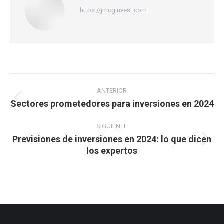
https://jmcginvest.com
Navegación
entre
ANTERIOR
Sectores prometedores para inversiones en 2024
Publicación
publicaciones
anterior:
SIGUIENTE
Previsiones de inversiones en 2024: lo que dicen
Publicación
los expertos
siguiente: