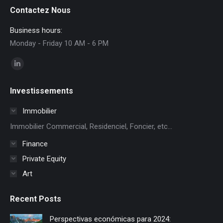
Contactez Nous
Business hours:
Monday - Friday 10 AM - 6 PM
Encuéntranos en:
Linkedin
page
Investissements
opens
in
Immobilier
new
Immobilier Commercial, Residenciel, Foncier, etc...
window
Finance
Private Equity
Art
Recent Posts
Perspectivas económicas para 2024: