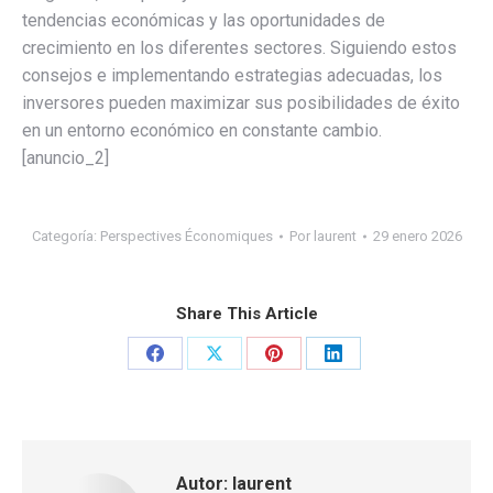
tendencias económicas y las oportunidades de
crecimiento en los diferentes sectores. Siguiendo estos
consejos e implementando estrategias adecuadas, los
inversores pueden maximizar sus posibilidades de éxito
en un entorno económico en constante cambio.
[anuncio_2]
Categoría:
Perspectives Économiques
Por
laurent
29 enero 2026
Share This Article
Share
Share
Share
Share
on
on
on
on
Facebook
X
Pinterest
LinkedIn
Autor:
laurent