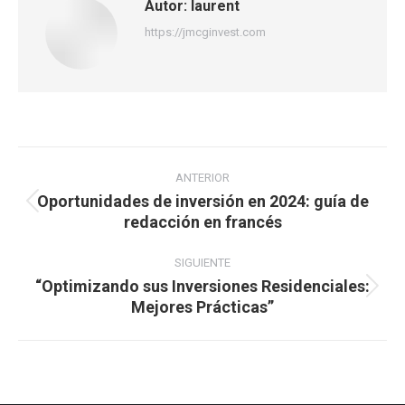
Autor:
laurent
https://jmcginvest.com
Navegación
entre
ANTERIOR
Oportunidades de inversión en 2024: guía de
publicaciones
Publicación
redacción en francés
anterior:
SIGUIENTE
“Optimizando sus Inversiones Residenciales:
Publicación
Mejores Prácticas”
siguiente: