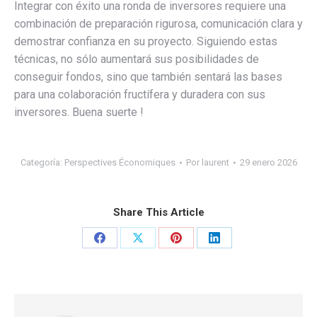
Integrar con éxito una ronda de inversores requiere una
combinación de preparación rigurosa, comunicación clara y
demostrar confianza en su proyecto. Siguiendo estas
técnicas, no sólo aumentará sus posibilidades de
conseguir fondos, sino que también sentará las bases
para una colaboración fructífera y duradera con sus
inversores. Buena suerte !
Categoría:
Perspectives Économiques
Por
laurent
29 enero 2026
Share This Article
Share
Share
Share
Share
on
on
on
on
Facebook
X
Pinterest
LinkedIn