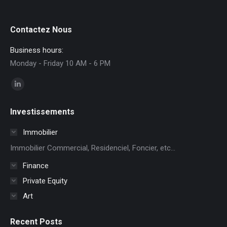
Contactez Nous
Business hours:
Monday - Friday 10 AM - 6 PM
Encuéntranos en:
Linkedin
page
Investissements
opens
in
Immobilier
new
Immobilier Commercial, Residenciel, Foncier, etc...
window
Finance
Private Equity
Art
Recent Posts