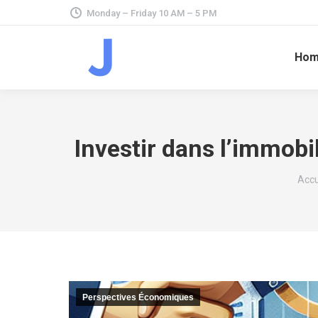
Monday – Friday 10 AM – 5 PM
Ho
Investir dans lʼimmobi
Vous
Accu
Perspectives Économiques