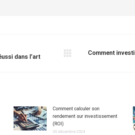
Comment investir
ussi dans l’art
Article
suivant
:
Comment calculer son
rendement sur investissement
(ROI)
30 décembre 2024