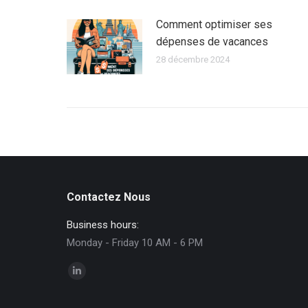
Comment optimiser ses
dépenses de vacances
28 décembre 2024
Contactez Nous
Business hours:
Monday - Friday 10 AM - 6 PM
Trouvez nous sur :
La
page