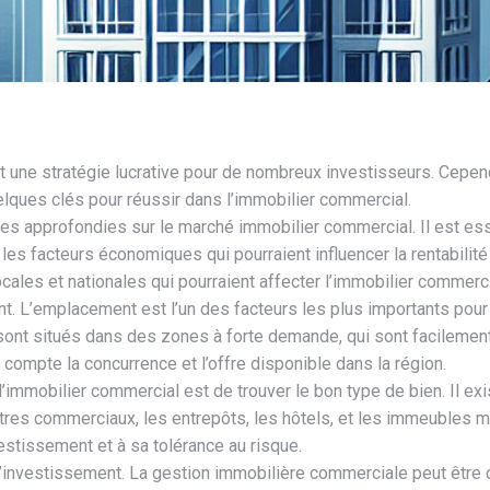
 une stratégie lucrative pour de nombreux investisseurs. Cependa
elques clés pour réussir dans l’immobilier commercial.
rches approfondies sur le marché immobilier commercial. Il est 
 les facteurs économiques qui pourraient influencer la rentabilit
ales et nationales qui pourraient affecter l’immobilier commerci
ent. L’emplacement est l’un des facteurs les plus importants pou
sont situés dans des zones à forte demande, qui sont facilement
 compte la concurrence et l’offre disponible dans la région.
’immobilier commercial est de trouver le bon type de bien. Il ex
res commerciaux, les entrepôts, les hôtels, et les immeubles mult
estissement et à sa tolérance au risque.
e l’investissement. La gestion immobilière commerciale peut être c