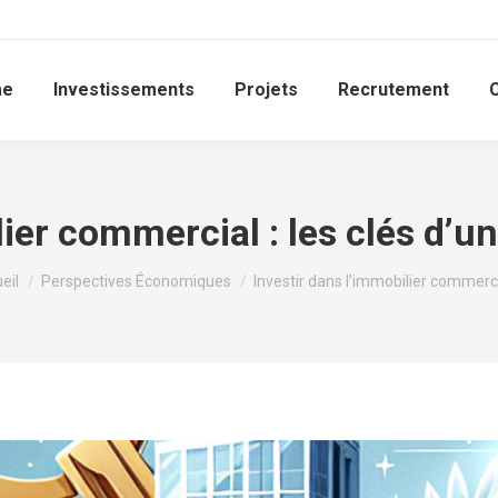
me
Investissements
Projets
Recrutement
lier commercial : les clés dʼu
 êtes ici :
eil
Perspectives Économiques
Investir dans lʼimmobilier commerci