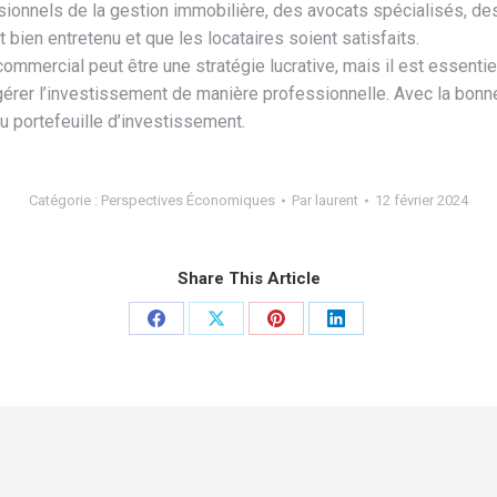
onnels de la gestion immobilière, des avocats spécialisés, des
it bien entretenu et que les locataires soient satisfaits.
commercial peut être une stratégie lucrative, mais il est essenti
gérer l’investissement de manière professionnelle. Avec la bonne
u portefeuille d’investissement.
Catégorie :
Perspectives Économiques
Par
laurent
12 février 2024
Share This Article
Partager
Partager
Partager
Partager
sur
sur
sur
sur
Facebook
X
Pinterest
LinkedIn