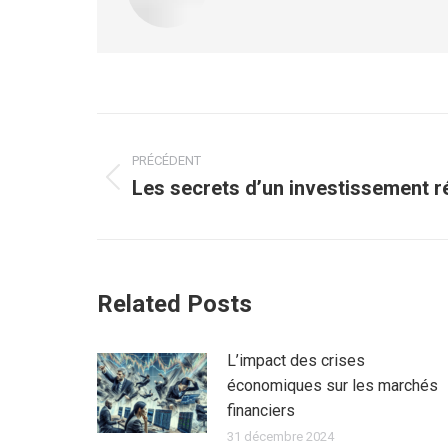
Navigation
article
PRÉCÉDENT
Les secrets d’un investissement ré
Article
précédent
:
Related Posts
L’impact des crises
économiques sur les marchés
financiers
31 décembre 2024