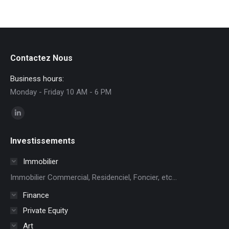
Contactez Nous
Business hours:
Monday - Friday 10 AM - 6 PM
Trouvez nous sur :
La
page
Investissements
LinkedIn
s'ouvre
Immobilier
dans
Immobilier Commercial, Residenciel, Foncier, etc...
une
Finance
nouvelle
Private Equity
fenêtre
Art