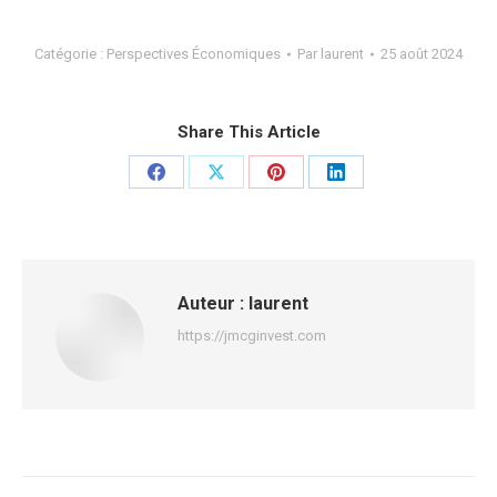
Catégorie :
Perspectives Économiques
Par
laurent
25 août 2024
Share This Article
Partager
Partager
Partager
Partager
sur
sur
sur
sur
Facebook
X
Pinterest
LinkedIn
Auteur :
laurent
https://jmcginvest.com
Navigation