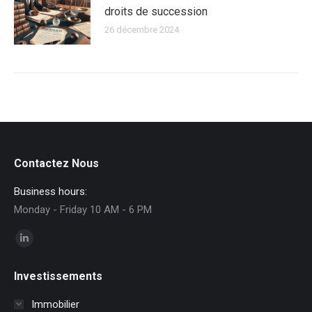
droits de succession
26 décembre 2024
Contactez Nous
Business hours:
Monday - Friday 10 AM - 6 PM
Trouvez nous sur :
La
page
Investissements
LinkedIn
s'ouvre
Immobilier