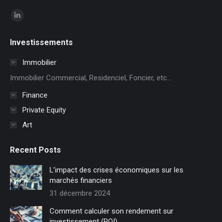
Trouvez nous sur :
La
page
Investissements
LinkedIn
s'ouvre
Immobilier
dans
Immobilier Commercial, Residenciel, Foncier, etc...
une
Finance
nouvelle
Private Equity
fenêtre
Art
Recent Posts
L’impact des crises économiques sur les
marchés financiers
31 décembre 2024
Comment calculer son rendement sur
investissement (ROI)