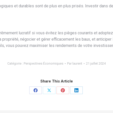
ogiques et durables sont de plus en plus prisés. Investir dans 
xtrêmement lucratif si vous évitez les pièges courants et adopt
la propriété, négocier et gérer efficacement les baux, et antici
eils, vous pouvez maximiser les rendements de votre investissem
Catégorie :
Perspectives Économiques
Par
laurent
21 juillet 2024
Share This Article
Partager
Partager
Partager
Partager
sur
sur
sur
sur
Facebook
X
Pinterest
LinkedIn