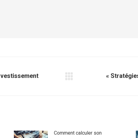
nvestissement
« Stratégi
Article
suivant
:
Comment calculer son