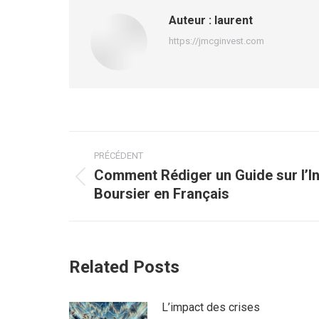
Auteur :
laurent
https://jmcginvest.com
Navigation
PRÉCÉDENT
article
Comment Rédiger un Guide sur l’I
Article
Boursier en Français
précédent
:
Related Posts
L’impact des crises