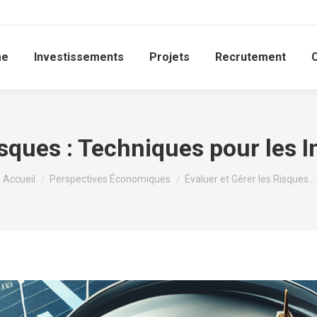
me
Investissements
Projets
Recrutement
isques : Techniques pour les 
Vous êtes ici :
Accueil
Perspectives Économiques
Évaluer et Gérer les Risques…