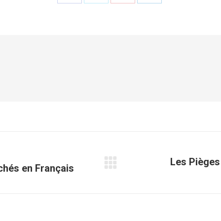
Partager
Partager
Partager
Partager
sur
sur
sur
sur
Facebook
X
Pinterest
LinkedIn
Les Pièges 
rchés en Français
Article
suivant
: