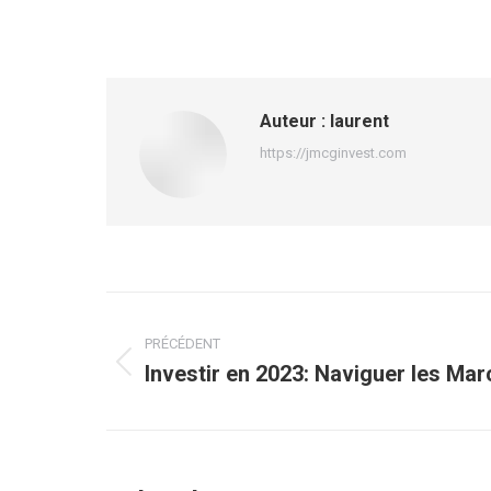
Auteur :
laurent
https://jmcginvest.com
Navigation
article
PRÉCÉDENT
Investir en 2023: Naviguer les Ma
Article
précédent
: