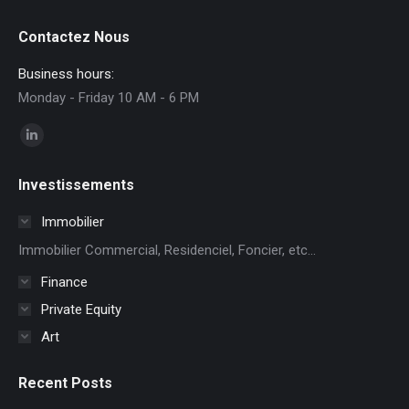
Contactez Nous
Business hours:
Monday - Friday 10 AM - 6 PM
Trouvez nous sur :
La
page
Investissements
LinkedIn
s'ouvre
Immobilier
dans
Immobilier Commercial, Residenciel, Foncier, etc...
une
Finance
nouvelle
Private Equity
fenêtre
Art
Recent Posts