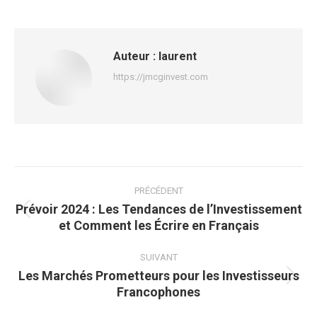
sur
sur
sur
sur
Facebook
X
Pinterest
LinkedIn
Auteur :
laurent
https://jmcginvest.com
Navigation
article
PRÉCÉDENT
Prévoir 2024 : Les Tendances de l’Investissement
Article
et Comment les Écrire en Français
précédent
:
SUIVANT
Les Marchés Prometteurs pour les Investisseurs
Article
Francophones
suivant