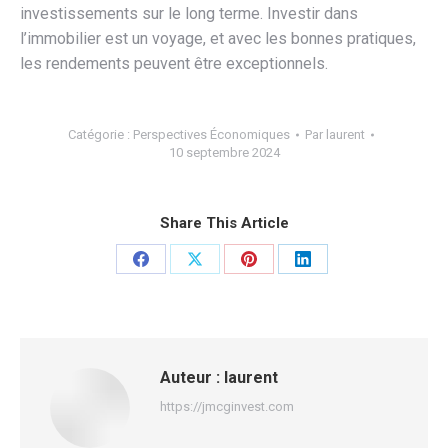
investissements sur le long terme. Investir dans
l’immobilier est un voyage, et avec les bonnes pratiques,
les rendements peuvent être exceptionnels.
Catégorie :
Perspectives Économiques
Par
laurent
10 septembre 2024
Share This Article
Partager
Partager
Partager
Partager
sur
sur
sur
sur
Facebook
X
Pinterest
LinkedIn
Auteur :
laurent
https://jmcginvest.com