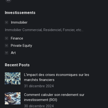
La
page
Investissements
LinkedIn
s'ouvre
Immobilier
dans
Immobilier Commercial, Residenciel, Foncier, etc...
une
Finance
nouvelle
Private Equity
fenêtre
Art
Recent Posts
L’impact des crises économiques sur les
marchés financiers
31 décembre 2024
Comment calculer son rendement sur
investissement (ROI)
30 décembre 2024