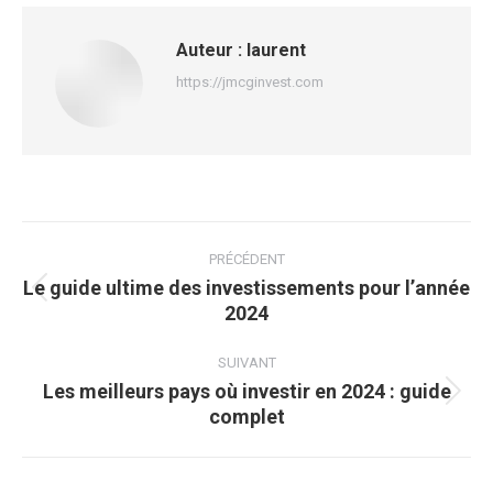
Auteur :
laurent
https://jmcginvest.com
Navigation
article
PRÉCÉDENT
Le guide ultime des investissements pour l’année
Article
2024
précédent
:
SUIVANT
Les meilleurs pays où investir en 2024 : guide
Article
complet
suivant
: