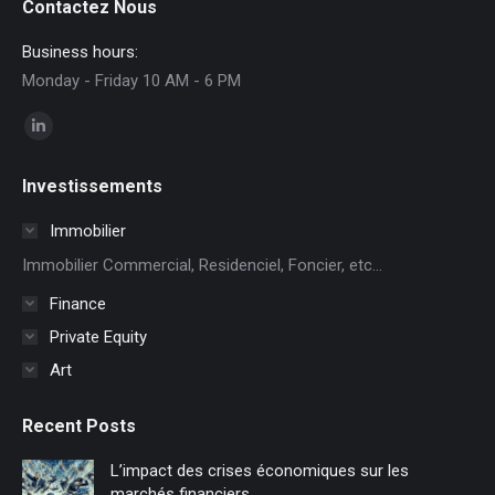
Contactez Nous
Business hours:
Monday - Friday 10 AM - 6 PM
Trouvez nous sur :
La
page
Investissements
LinkedIn
s'ouvre
Immobilier
dans
Immobilier Commercial, Residenciel, Foncier, etc...
une
Finance
nouvelle
Private Equity
fenêtre
Art
Recent Posts
L’impact des crises économiques sur les
marchés financiers